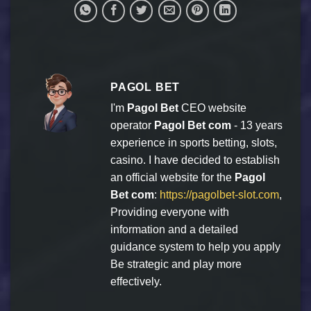
PAGOL BET
I'm
Pagol Bet
CEO website
operator
Pagol Bet com
- 13 years
experience in sports betting, slots,
casino. I have decided to establish
an official website for the
Pagol
Bet com
:
https://pagolbet-slot.com
,
Providing everyone with
information and a detailed
guidance system to help you apply
Be strategic and play more
effectively.