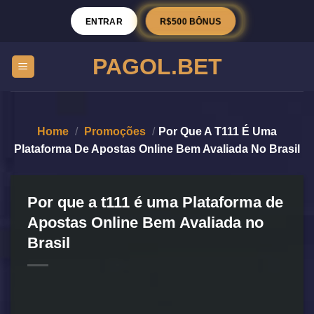
R$500 BÔNUS
ENTRAR
PAGOL.BET
Home
/
Promoções
/
Por Que A T111 É Uma
Plataforma De Apostas Online Bem Avaliada No Brasil
Por que a t111 é uma Plataforma de
Apostas Online Bem Avaliada no
Brasil