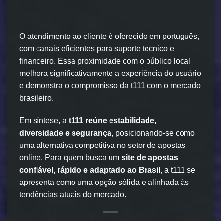
O atendimento ao cliente é oferecido em português,
com canais eficientes para suporte técnico e
financeiro. Essa proximidade com o público local
melhora significativamente a experiência do usuário
e demonstra o compromisso da t111 com o mercado
brasileiro.
Em síntese, a
t111 reúne estabilidade,
diversidade e segurança
, posicionando-se como
uma alternativa competitiva no setor de apostas
online. Para quem busca um
site de apostas
confiável, rápido e adaptado ao Brasil
, a t111 se
apresenta como uma opção sólida e alinhada às
tendências atuais do mercado.