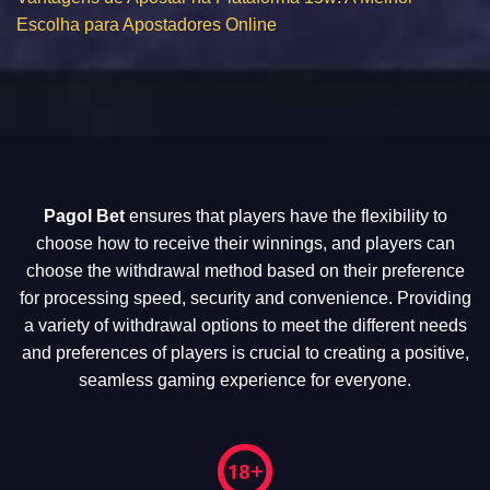
Escolha para Apostadores Online
Pagol Bet
ensures that players have the flexibility to
choose how to receive their winnings, and players can
choose the withdrawal method based on their preference
for processing speed, security and convenience. Providing
a variety of withdrawal options to meet the different needs
and preferences of players is crucial to creating a positive,
seamless gaming experience for everyone.