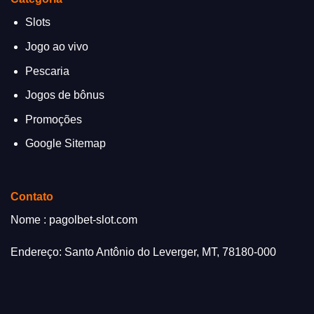
Slots
Jogo ao vivo
Pescaria
Jogos de bônus
Promoções
Google Sitemap
Contato
Nome : pagolbet-slot.com
Endereço: Santo Antônio do Leverger, MT, 78180-000