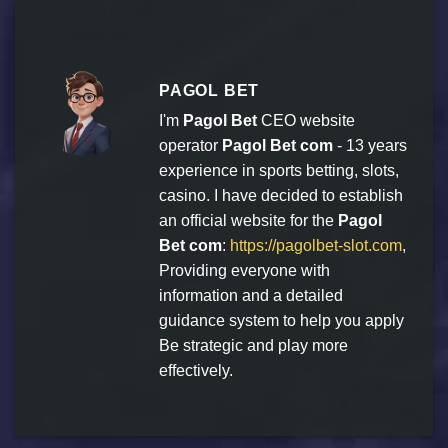
PAGOL BET
I'm
Pagol Bet
CEO website
operator
Pagol Bet com
- 13 years
experience in sports betting, slots,
casino. I have decided to establish
an official website for the
Pagol
Bet com
:
https://pagolbet-slot.com
,
Providing everyone with
information and a detailed
guidance system to help you apply
Be strategic and play more
effectively.