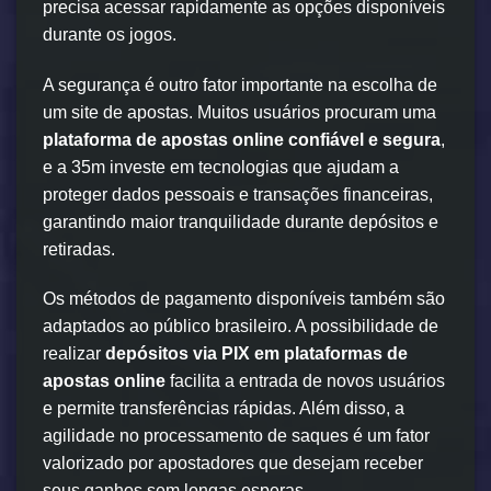
precisa acessar rapidamente as opções disponíveis
durante os jogos.
A segurança é outro fator importante na escolha de
um site de apostas. Muitos usuários procuram uma
plataforma de apostas online confiável e segura
,
e a 35m investe em tecnologias que ajudam a
proteger dados pessoais e transações financeiras,
garantindo maior tranquilidade durante depósitos e
retiradas.
Os métodos de pagamento disponíveis também são
adaptados ao público brasileiro. A possibilidade de
realizar
depósitos via PIX em plataformas de
apostas online
facilita a entrada de novos usuários
e permite transferências rápidas. Além disso, a
agilidade no processamento de saques é um fator
valorizado por apostadores que desejam receber
seus ganhos sem longas esperas.