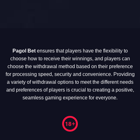
Pagol Bet
ensures that players have the flexibility to
choose how to receive their winnings, and players can
choose the withdrawal method based on their preference
for processing speed, security and convenience. Providing
a variety of withdrawal options to meet the different needs
and preferences of players is crucial to creating a positive,
seamless gaming experience for everyone.