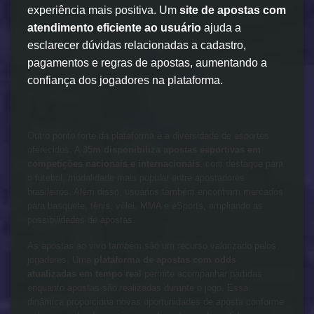
experiência mais positiva. Um
site de apostas com
atendimento eficiente ao usuário
ajuda a
esclarecer dúvidas relacionadas a cadastro,
pagamentos e regras de apostas, aumentando a
confiança dos jogadores na plataforma.
Outro ponto forte da plataforma é a diversidade de esportes
oferecidos. A
35m disponibiliza apostas esportivas em
competições nacionais e internacionais
, com destaque para
o futebol, modalidade mais popular entre apostadores
brasileiros. Além disso, usuários também encontram mercados
para basquete, tênis, vôlei, MMA e eSports, ampliando as
possibilidades de apostas.
As apostas ao vivo também são um recurso valorizado pelos
jogadores. Uma
plataforma de apostas com odds
atualizadas em tempo real
permite acompanhar partidas
enquanto apostas são realizadas durante o jogo. Essa
dinâmica proporciona novas oportunidades de aposta conforme