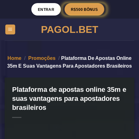
R$500 BÔNUS
ENTRAR
PAGOL.BET
Home
/
Promoções
/
Plataforma De Apostas Online
35m E Suas Vantagens Para Apostadores Brasileiros
Plataforma de apostas online 35m e
suas vantagens para apostadores
brasileiros