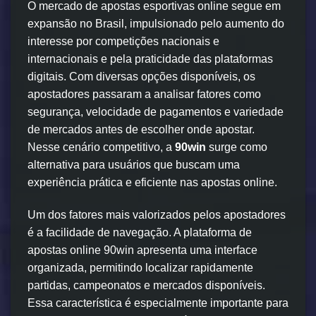
O mercado de apostas esportivas online segue em
expansão no Brasil, impulsionado pelo aumento do
interesse por competições nacionais e
internacionais e pela praticidade das plataformas
digitais. Com diversas opções disponíveis, os
apostadores passaram a analisar fatores como
segurança, velocidade de pagamentos e variedade
de mercados antes de escolher onde apostar.
Nesse cenário competitivo, a
90win
surge como
alternativa para usuários que buscam uma
experiência prática e eficiente nas apostas online.
Um dos fatores mais valorizados pelos apostadores
é a facilidade de navegação. A plataforma de
apostas online 90win apresenta uma interface
organizada, permitindo localizar rapidamente
partidas, campeonatos e mercados disponíveis.
Essa característica é especialmente importante para