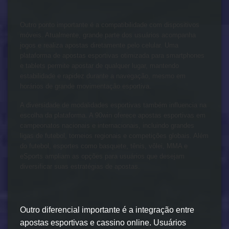
Outro ponto importante é a compatibilidade com dispositivos
móveis. Atualmente, grande parte dos usuários acompanha
jogos e realiza apostas diretamente pelo celular. Uma
plataforma de apostas esportivas otimizada para smartphones
e tablets permite apostar de qualquer lugar, mantendo
estabilidade e rapidez durante a navegação, mesmo em
horários de grande movimentação esportiva.
A diversidade de modalidades esportivas também influencia na
escolha da plataforma. A 90win oferece apostas esportivas em
campeonatos nacionais e internacionais, incluindo grandes
ligas de futebol, torneios regionais e competições globais. Além
do futebol, esportes como basquete, tênis, vôlei, MMA e
eSports ampliam as opções para usuários que desejam
diversificar suas estratégias de apostas.
Outro diferencial importante é a integração entre
apostas esportivas e cassino online. Usuários