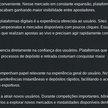
e conveniente. Nesse mercado em constante expansão, platafor
 acabam ganhando maior visibilidade entre apostadores.
ataformas digitais é a experiência oferecida ao usuário. Sites
, campeonatos e mercados disponíveis com poucos cliques. Ess
os que realizam apostas ao vivo e precisam agir rapidamente co
encia diretamente na confiança dos usuários. Plataformas que
 processos de depósito e retirada costumam conquistar maior
penham papel relevante na experiência geral do usuário. No 
ansferências instantâneas e depósitos rápidos, facilitando o a
 esportivos.
atrair novos usuários. Durante competições importantes, bôn
rios a explorar novos mercados e modalidades disponíveis dent