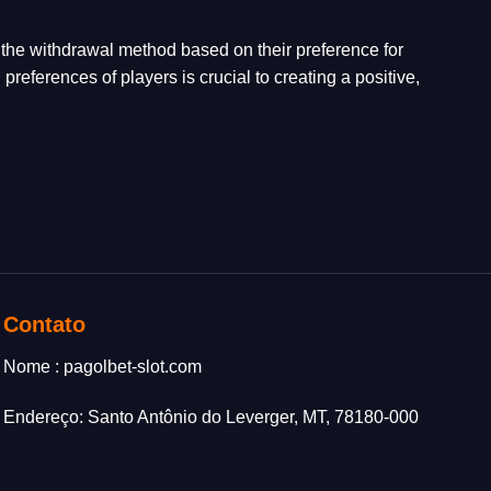
e the withdrawal method based on their preference for
references of players is crucial to creating a positive,
Contato
Nome : pagolbet-slot.com
Endereço: Santo Antônio do Leverger, MT, 78180-000