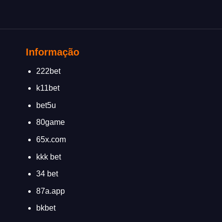
Informação
222bet
k11bet
bet5u
80game
65x.com
kkk bet
34 bet
87a.app
bkbet