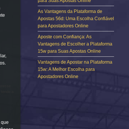
para Suas Apostas Online
m
As Vantagens da Plataforma de
nte
Apostas 56d: Uma Escolha Confiável
para Apostadores Online
Aposte com Confiança: As
.
Vantagens de Escolher a Plataforma
15w para Suas Apostas Online
lar,
Vantagens de Apostar na Plataforma
os.
15w: A Melhor Escolha para
Apostadores Online
teresse
 tende a
 que