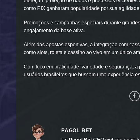
ofereçam proteção de dados e processos eficientes 
como PIX ganharam popularidade por sua agilidade
Promoções e campanhas especiais durante grandes 
engajamento da base ativa.
Além das apostas esportivas, a integração com cassi
como slots, roleta e cassino ao vivo em um único amb
Com foco em praticidade, variedade e segurança, a 
usuários brasileiros que buscam uma experiência est
PAGOL BET
I'm
Pagol Bet
CEO website operat