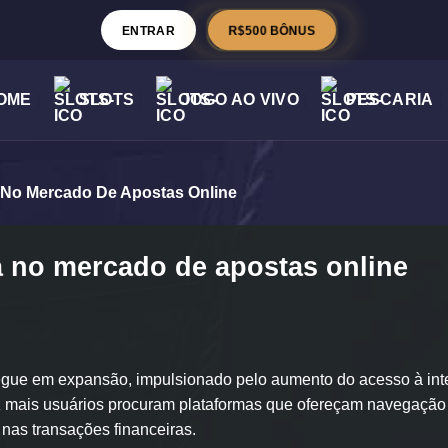
R$500 BÔNUS
ENTRAR
OME
SLOTS
JOGO AO VIVO
PESCARIA
 No Mercado De Apostas Online
 no mercado de apostas online
segue em expansão, impulsionado pelo aumento do acesso à int
ez mais usuários procuram plataformas que ofereçam navegação
nas transações financeiras.