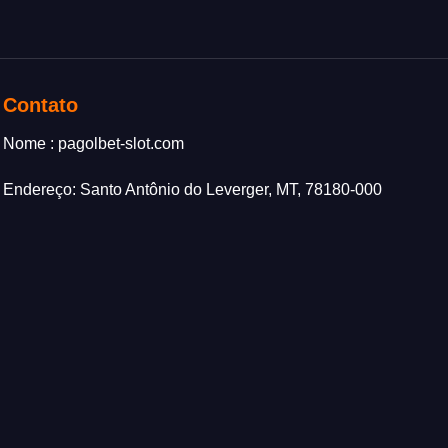
Contato
Nome : pagolbet-slot.com
Endereço: Santo Antônio do Leverger, MT, 78180-000