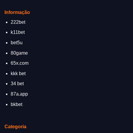
Informação
222bet
k11bet
bet5u
80game
65x.com
kkk bet
34 bet
87a.app
bkbet
Categoria